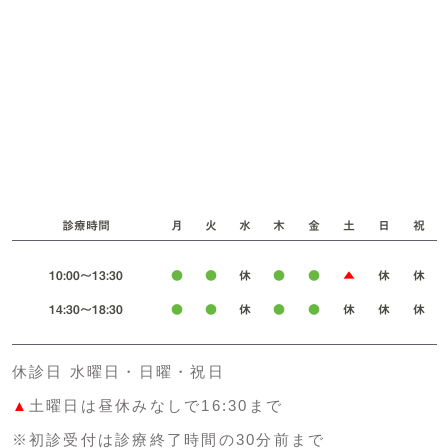
診療時間
月
火
水
木
金
土
日
祝
10:00～13:30
●
●
休
●
●
▲
休
休
14:30～18:30
●
●
休
●
●
休
休
休
休診日 水曜日・日曜・祝日
▲
土曜日は昼休みなしで16:30まで
※初診受付は診療終了時間の30分前まで